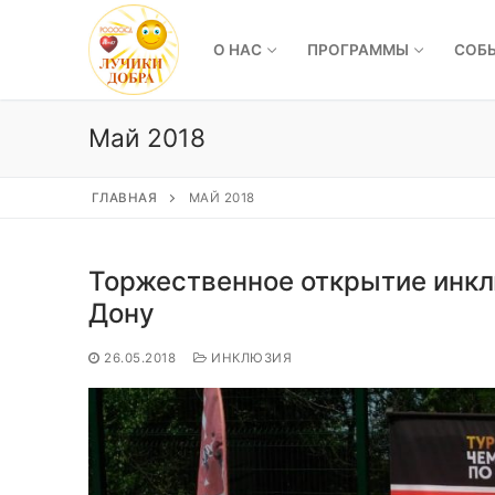
Перейти
к
О НАС
ПРОГРАММЫ
СОБ
содержимому
Май 2018
ГЛАВНАЯ
МАЙ 2018
Торжественное открытие инклю
Дону
26.05.2018
ИНКЛЮЗИЯ