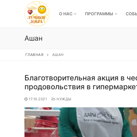
Перейти
к
О НАС
ПРОГРАММЫ
СОБ
содержимому
Ашан
ГЛАВНАЯ
АШАН
Благотворительная акция в ч
продовольствия в гипермарке
17.10.2021
НУЖДЫ