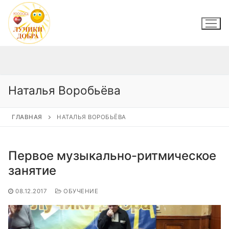
Перейти
к
содержимому
Наталья Воробьёва
ГЛАВНАЯ
НАТАЛЬЯ ВОРОБЬЁВА
Первое музыкально-ритмическое
занятие
08.12.2017
ОБУЧЕНИЕ