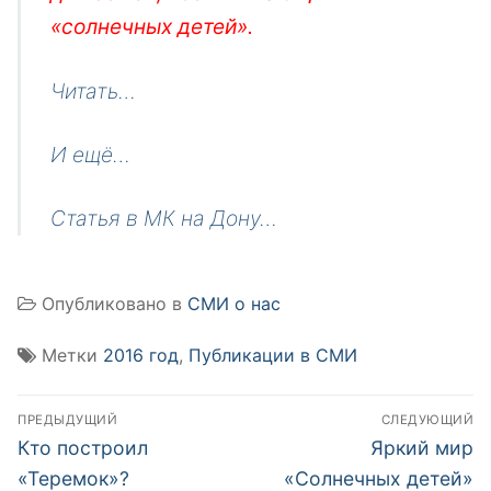
«солнечных детей».
Читать…
И ещё…
Статья в МК на Дону…
Опубликовано в
СМИ о нас
Метки
2016 год
,
Публикации в СМИ
Навигация
ПРЕДЫДУЩИЙ
СЛЕДУЮЩИЙ
по
Предыдущая
Следующая
Кто построил
Яркий мир
запись:
запись:
записям
«Теремок»?
«Солнечных детей»