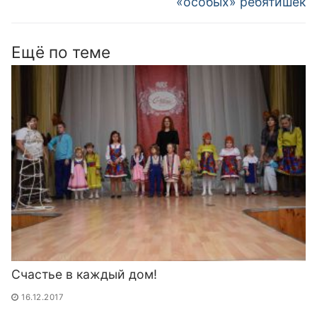
записям
«особых» ребятишек
Ещё по теме
Счастье в каждый дом!
16.12.2017