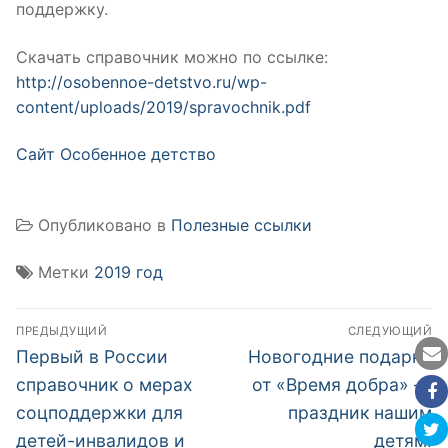
поддержку.
Скачать справочник можно по ссылке:
http://osobennoe-detstvo.ru/wp-
content/uploads/2019/spravochnik.pdf
Сайт Особенное детство
Опубликовано в
Полезные ссылки
Метки
2019 год
Навигация
ПРЕДЫДУЩИЙ
СЛЕДУЮЩИЙ
по
Предыдущая
Следующая
Первый в России
Новогодние подарки
запись:
запись:
записям
справочник о мерах
от «Время добра» —
соцподдержки для
праздник нашим
детей-инвалидов и
детям!