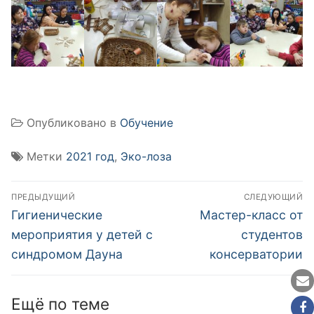
Опубликовано в
Обучение
Метки
2021 год
,
Эко-лоза
Навигация
ПРЕДЫДУЩИЙ
СЛЕДУЮЩИЙ
по
Предыдущая
Следующая
Гигиенические
Мастер-класс от
запись:
запись:
записям
мероприятия у детей с
студентов
синдромом Дауна
консерватории
Ещё по теме