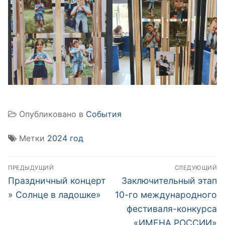
Опубликовано в
События
Метки
2024 год
Навигация
ПРЕДЫДУЩИЙ
СЛЕДУЮЩИЙ
по
Предыдущая
Следующая
Праздничный концерт
Заключительный этап
запись:
запись:
записям
» Солнце в ладошке»
10-го международного
фестиваля-конкурса
«ИМЕНА РОССИИ»