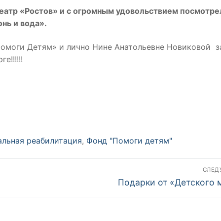
еатр «Ростов» и с огромным удовольствием посмотр
нь и вода».
омоги Детям» и лично Нине Анатольевне Новиковой з
!!!!!!
льная реабилитация
,
Фонд "Помоги детям"
СЛЕ
Следующая
Подарки от «Детского 
запись: