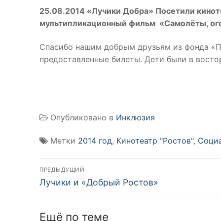
25.08.2014 «Лучики Добра» Посетили кинот
мультипликационный фильм «Самолёты, ого
Спасибо нашим добрым друзьям из фонда «П
предоставленные билеты. Дети были в восторге
Опубликовано в
Инклюзия
Метки
2014 год
,
Кинотеатр "Ростов"
,
Социа
Навигация
ПРЕДЫДУЩИЙ
Предыдущая
по
Лучики и «Добрый Ростов»
запись:
записям
Ещё по теме