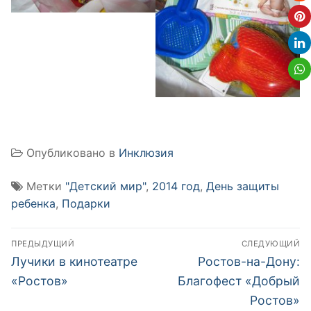
Опубликовано в
Инклюзия
Метки
"Детский мир"
,
2014 год
,
День защиты
ребенка
,
Подарки
Навигация
ПРЕДЫДУЩИЙ
СЛЕДУЮЩИЙ
по
Предыдущая
Следующая
Лучики в кинотеатре
Ростов-на-Дону:
запись:
запись:
записям
«Ростов»
Благофест «Добрый
Ростов»