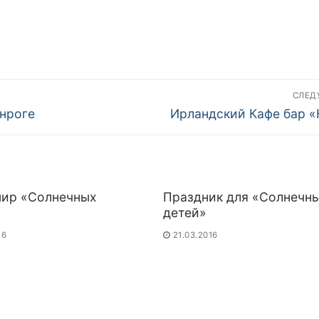
СЛЕ
Следующая
анроге
Ирландский Кафе бар «
запись:
мир «Солнечных
Праздник для «Солнечн
детей»
16
21.03.2016