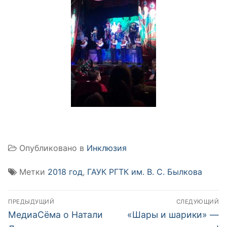
Опубликовано в
Инклюзия
Метки
2018 год
,
ГАУК РГТК им. В. С. Былкова
Навигация
ПРЕДЫДУЩИЙ
СЛЕДУЮЩИЙ
по
Предыдущая
Следующая
МедиаСёма о Натали
«Шары и шарики» —
запись:
запись: