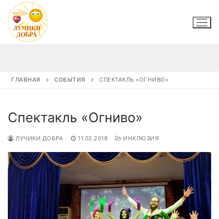
Перейти
к
содержимому
ГЛАВНАЯ
СОБЫТИЯ
СПЕКТАКЛЬ «ОГНИВО»
Спектакль «Огниво»
ЛУЧИКИ ДОБРА
11.02.2018
ИНКЛЮЗИЯ