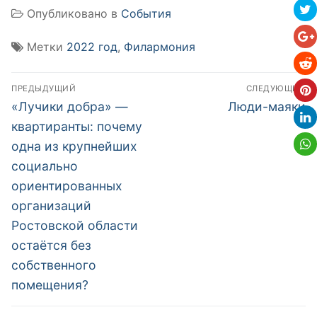
Опубликовано в
События
Метки
2022 год
,
Филармония
Навигация
ПРЕДЫДУЩИЙ
СЛЕДУЮЩИЙ
по
Предыдущая
Следующая
«Лучики добра» —
Люди-маяки
запись:
запись:
записям
квартиранты: почему
одна из крупнейших
социально
ориентированных
организаций
Ростовской области
остаётся без
собственного
помещения?