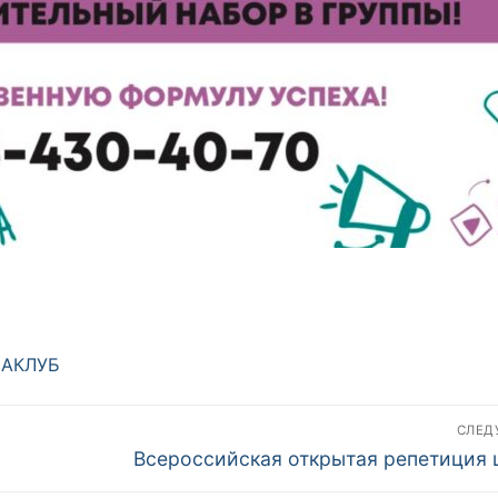
АКЛУБ
СЛЕ
Следующая
Всероссийская открытая репетиция 
запись: